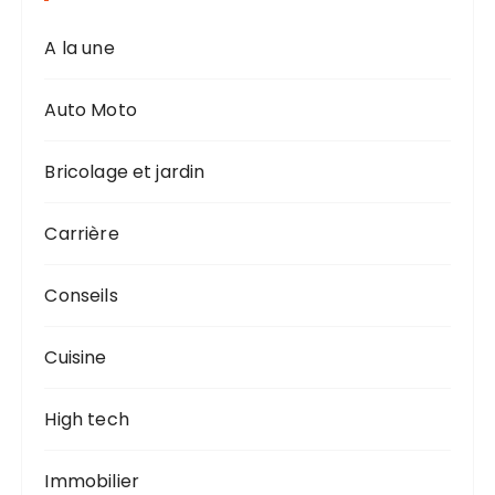
n
a
A la une
t
i
Auto Moto
o
n
Bricolage et jardin
d
Carrière
e
s
Conseils
p
u
Cuisine
b
l
High tech
i
c
Immobilier