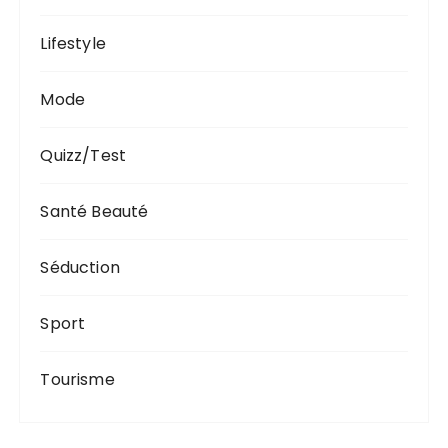
a
t
Lifestyle
i
Mode
o
n
Quizz/Test
s
Santé Beauté
Séduction
Sport
Tourisme