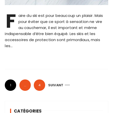
F
aire du ski est pour beaucoup un plaisir. Mais
pour éviter que ce sport à sensation ne vire
au cauchemar, il est important et même
indispensable d’être bien équipé. Les skis et les
accessoires de protection sont primordiaux, mais
les…
P
1
…
4
SUIVANT
a
g
i
CATÉGORIES