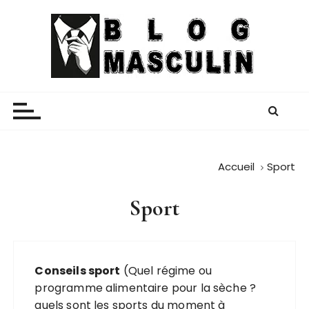
P
a
s
s
e
Blog Masculin
Magazine mode et lifestyle homme
r
a
u
c
o
Accueil
Sport
n
t
Sport
e
n
u
Conseils sport
(Quel régime ou
programme alimentaire pour la sèche ?
quels sont les sports du moment à