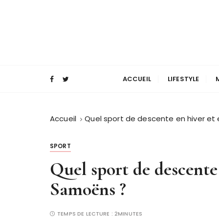
P
a
s
s
e
Magazine mode et lifestyle homme
Blog Masculin
r
a
ACCUEIL
LIFESTYLE
u
c
o
Accueil
Quel sport de descente en hiver et
n
t
SPORT
e
Quel sport de descente 
n
u
Samoëns ?
TEMPS DE LECTURE :
2MINUTES