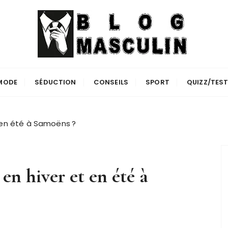
MODE
SÉDUCTION
CONSEILS
SPORT
QUIZZ/TES
 en été à Samoëns ?
en hiver et en été à