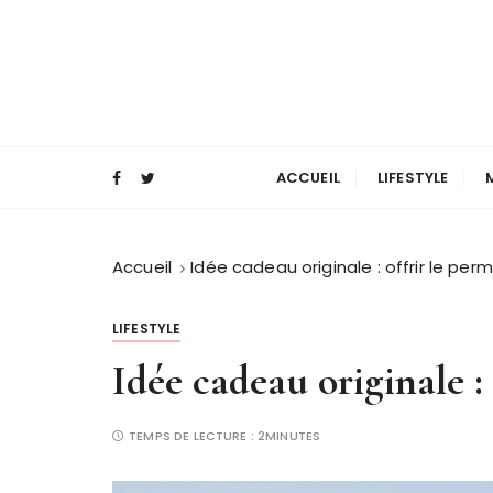
P
a
s
s
e
Magazine mode et lifestyle homme
Blog Masculin
r
a
ACCUEIL
LIFESTYLE
u
c
o
Accueil
Idée cadeau originale : offrir le per
n
t
LIFESTYLE
e
Idée cadeau originale : 
n
u
TEMPS DE LECTURE :
2MINUTES