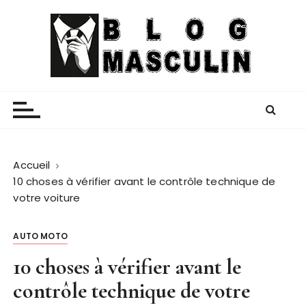
P
a
s
s
e
Blog Masculin
Magazine mode et lifestyle homme
r
a
u
c
o
Accueil
n
10 choses à vérifier avant le contrôle technique de
t
votre voiture
e
n
AUTO MOTO
u
10 choses à vérifier avant le
contrôle technique de votre