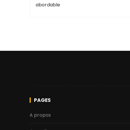
abordable
PAGES
A propos