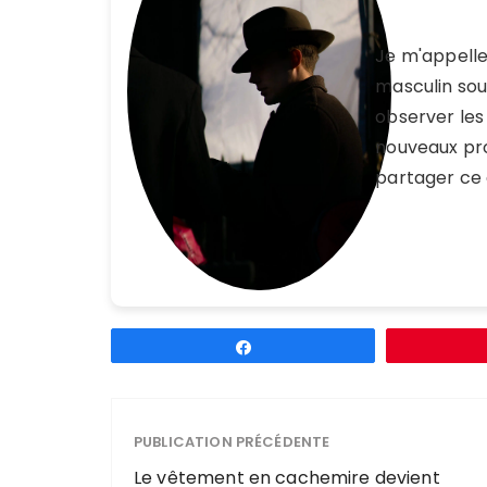
Je m'appell
masculin sou
observer les 
nouveaux pro
partager ce 
Partagez
PUBLICATION PRÉCÉDENTE
Le vêtement en cachemire devient