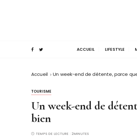
P
a
s
s
e
Magazine mode et lifestyle homme
Blog Masculin
r
a
ACCUEIL
LIFESTYLE
u
c
o
Accueil
Un week-end de détente, parce que 
n
t
TOURISME
e
Un week-end de détente
n
u
bien
TEMPS DE LECTURE :
2MINUTES