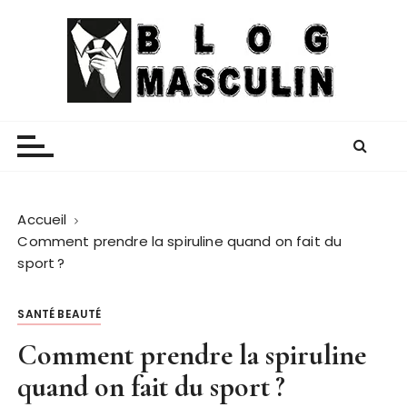
P
a
s
s
e
Blog Masculin
Magazine mode et lifestyle homme
r
a
u
c
o
Accueil
n
Comment prendre la spiruline quand on fait du
t
sport ?
e
n
SANTÉ BEAUTÉ
u
Comment prendre la spiruline
quand on fait du sport ?