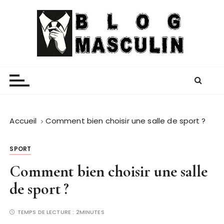
P
a
s
s
e
Blog Masculin
Magazine mode et lifestyle homme
r
a
u
c
o
Accueil
Comment bien choisir une salle de sport ?
n
t
SPORT
e
Comment bien choisir une salle
n
u
de sport ?
TEMPS DE LECTURE :
2MINUTES