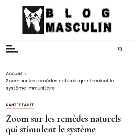
P
a
s
s
e
Blog Masculin
Magazine mode et lifestyle homme
r
a
u
c
o
Accueil
n
Zoom sur les remèdes naturels qui stimulent le
t
système immunitaire
e
n
SANTÉ BEAUTÉ
u
Zoom sur les remèdes naturels
qui stimulent le système