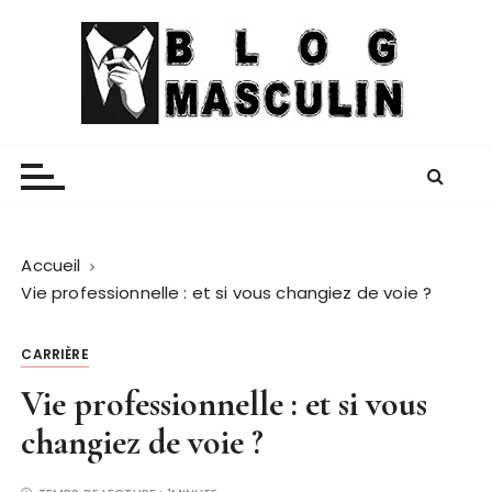
P
a
s
s
e
Blog Masculin
Magazine mode et lifestyle homme
r
a
u
c
o
Accueil
n
Vie professionnelle : et si vous changiez de voie ?
t
e
CARRIÈRE
n
Vie professionnelle : et si vous
u
changiez de voie ?