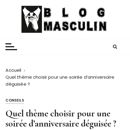
P
a
s
s
e
Blog Masculin
Magazine mode et lifestyle homme
r
a
u
c
o
Accueil
n
Quel thème choisir pour une soirée d’anniversaire
t
déguisée ?
e
n
CONSEILS
u
Quel thème choisir pour une
soirée d’anniversaire déguisée ?