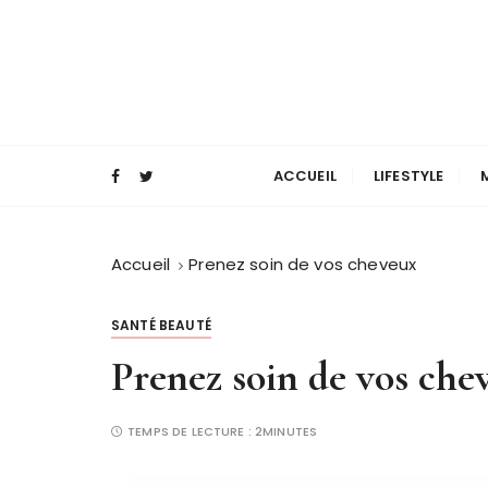
P
a
s
s
e
Magazine mode et lifestyle homme
Blog Masculin
r
a
ACCUEIL
LIFESTYLE
u
c
o
Accueil
Prenez soin de vos cheveux
n
t
SANTÉ BEAUTÉ
e
Prenez soin de vos che
n
u
TEMPS DE LECTURE :
2MINUTES