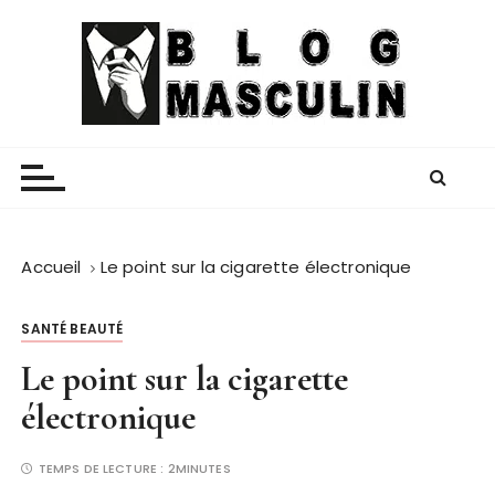
P
a
s
s
e
Blog Masculin
Magazine mode et lifestyle homme
r
a
u
c
o
Accueil
Le point sur la cigarette électronique
n
t
SANTÉ BEAUTÉ
e
Le point sur la cigarette
n
u
électronique
TEMPS DE LECTURE :
2MINUTES