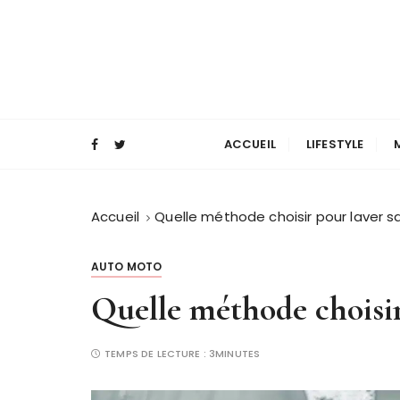
P
a
s
s
e
Magazine mode et lifestyle homme
Blog Masculin
r
a
ACCUEIL
LIFESTYLE
u
c
o
Accueil
Quelle méthode choisir pour laver sa
n
t
AUTO MOTO
e
Quelle méthode choisir
n
u
TEMPS DE LECTURE :
3MINUTES