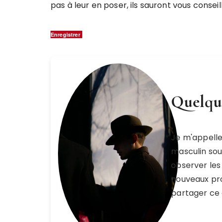
pas à leur en poser, ils sauront vous conseill
Enregistrer
Quelque
Je m'appell
masculin sou
observer les 
nouveaux pro
partager ce 