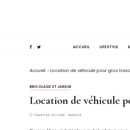
P
a
s
s
e
Magazine mode et lifestyle homme
Blog Masculin
r
a
ACCUEIL
LIFESTYLE
u
c
o
Accueil
Location de véhicule pour gros trav
n
t
BRICOLAGE ET JARDIN
e
Location de véhicule p
n
u
TEMPS DE LECTURE :
1MINUTE