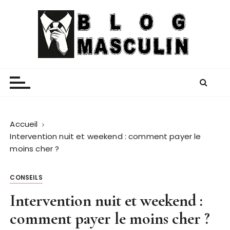
P
a
s
s
e
Blog Masculin
Magazine mode et lifestyle homme
r
a
u
c
o
Accueil
n
Intervention nuit et weekend : comment payer le
t
moins cher ?
e
n
CONSEILS
u
Intervention nuit et weekend :
comment payer le moins cher ?