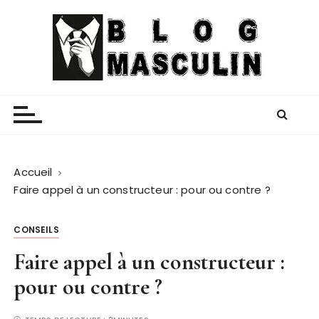
P
a
s
s
e
Blog Masculin
Magazine mode et lifestyle homme
r
a
u
c
o
Accueil
n
Faire appel à un constructeur : pour ou contre ?
t
e
CONSEILS
n
Faire appel à un constructeur :
u
pour ou contre ?