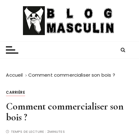
P
a
s
s
e
Blog Masculin
Magazine mode et lifestyle homme
r
a
u
c
o
Accueil
Comment commercialiser son bois ?
n
t
CARRIÈRE
e
Comment commercialiser son
n
u
bois ?
TEMPS DE LECTURE :
2MINUTES