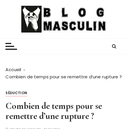
P
a
s
s
e
Blog Masculin
Magazine mode et lifestyle homme
r
a
u
c
o
Accueil
n
Combien de temps pour se remettre d’une rupture ?
t
e
SÉDUCTION
n
Combien de temps pour se
u
remettre d’une rupture ?