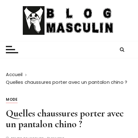
P
a
s
s
e
Blog Masculin
Magazine mode et lifestyle homme
r
a
u
c
o
Accueil
n
Quelles chaussures porter avec un pantalon chino ?
t
e
MODE
n
Quelles chaussures porter avec
u
un pantalon chino ?