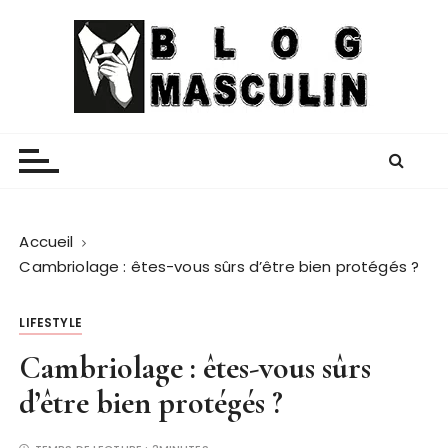
P
a
s
s
e
Blog Masculin
Magazine mode et lifestyle homme
r
a
u
c
o
Accueil
n
Cambriolage : êtes-vous sûrs d’être bien protégés ?
t
e
LIFESTYLE
n
Cambriolage : êtes-vous sûrs
u
d’être bien protégés ?