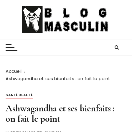
P
a
s
s
e
Blog Masculin
Magazine mode et lifestyle homme
r
a
u
c
o
Accueil
n
Ashwagandha et ses bienfaits : on fait le point
t
e
SANTÉ BEAUTÉ
n
Ashwagandha et ses bienfaits :
u
on fait le point