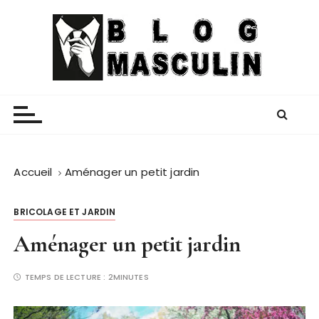
P
a
s
s
e
Blog Masculin
Magazine mode et lifestyle homme
r
a
u
c
o
Accueil
Aménager un petit jardin
n
t
BRICOLAGE ET JARDIN
e
Aménager un petit jardin
n
u
TEMPS DE LECTURE :
2MINUTES