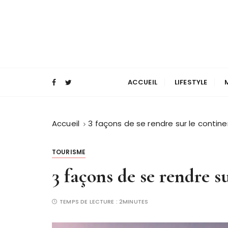
P
a
s
s
e
Magazine mode et lifestyle homme
Blog Masculin
r
a
ACCUEIL
LIFESTYLE
u
c
o
Accueil
3 façons de se rendre sur le contine
n
t
TOURISME
e
3 façons de se rendre s
n
u
TEMPS DE LECTURE :
2MINUTES