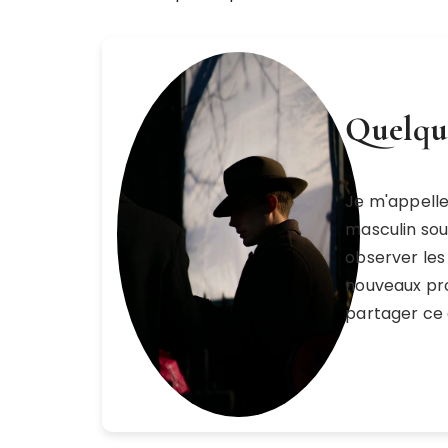
Quelque
Je m'appell
masculin sou
observer les 
nouveaux pro
partager ce 