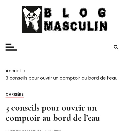
P
a
s
s
e
Blog Masculin
Magazine mode et lifestyle homme
r
a
u
c
o
Accueil
n
3 conseils pour ouvrir un comptoir au bord de l’eau
t
e
CARRIÈRE
n
3 conseils pour ouvrir un
u
comptoir au bord de l’eau